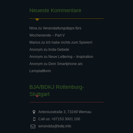
Neueste Kommentare
Nina
zu
Veranstaltungstipps fürs
Wochenende – Part V
Marios
zu
Ich habe nichts zum Spielen!
Anonym
zu
Insta-Gebete
Anonym
zu
Neue Lettering – Inspiration
Anonym
zu
Dein Smartphone als
Lernplattform
BJA/BDKJ Rottenburg-
Stuttgart
Antoniusstraße 3, 73249 Wernau
Call us: +07153 3001 100
wirsindda@bdkj.info