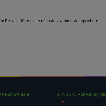
sem Browser für meinen nächsten Kommentar speichern.
te Kommentare
BJA/BDKJ Rottenburg-Stut