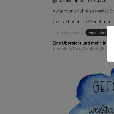
ganz bestimmte Musik dazu.
Außerdem erfahren sie vieles üb
Und sie haben ein Rezept für ei
Herunterladen
griechisch-orthodox-1
Eine Übersicht und mehr Infor
da.online/RoxyGaniReligionen