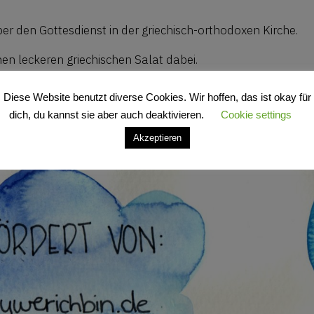
er den Gottesdienst in der griechisch-orthodoxen Kirche.
nen leckeren griechischen Salat dabei.
Diese Website benutzt diverse Cookies. Wir hoffen, das ist okay für
dich, du kannst sie aber auch deaktivieren.
Cookie settings
mationen findet ihr unter
wir-sind-
Akzeptieren