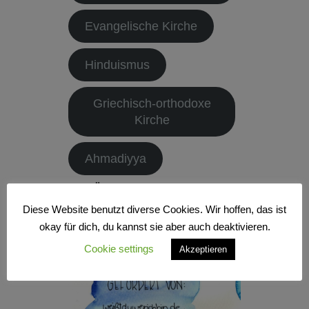
Evangelische Kirche
Hinduismus
Griechisch-orthodoxe
Kirche
Ahmadiyya
Eine Übersicht und mehr
Informationen findet ihr
Diese Website benutzt diverse Cookies. Wir hoffen, das ist
unter
wir-sind-
okay für dich, du kannst sie aber auch deaktivieren.
da.online/RoxyGaniReligionen
Cookie settings
Akzeptieren