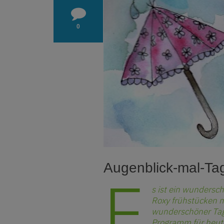
0
Augenblick-mal-Ta
E
s ist ein wunders
Roxy frühstücken mi
wunderschöner Tag.
Programm für heute