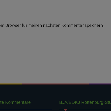
sem Browser für meinen nächsten Kommentar speichern.
te Kommentare
BJA/BDKJ Rottenburg-Stut