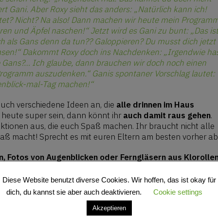
rt Gani. Aber Roxy sieht das anders: „Natürlich kann ich!
tet? Nicht? Na also! Dann machen wir heute mein Programm
ren und Äpfel naschen!“ Jetzt wird es Gani zu bunt: „Das is
h als Gans denn da tun?? Galoppieren? Du musst dich jetzt
msen!“ Dakommt Roxy doch ins Nachdenken: „Irgendwie ha
lte Gans?… Ich glaube, dann brauchen wir doch noch einen
Programm auszudenken.“ Ganis spontaner Vorschlag lautet:
enblick-mal-Tag machen!“
euch verschiedene Ideen an, die
alle drinnen im Haus
r heute super sein, dann könnt ihr
auch damit raus gehen
.
ktionen aus, die euch Spaß machen. Ihr braucht nicht alle
ß macht! Sprecht es mit euren Eltern am besten vorher ab
 Fotos von Augenblicken oder Ferngläsern aus Klorollen
Diese Website benutzt diverse Cookies. Wir hoffen, das ist okay für
dich, du kannst sie aber auch deaktivieren.
Cookie settings
Herunterladen
f
Akzeptieren