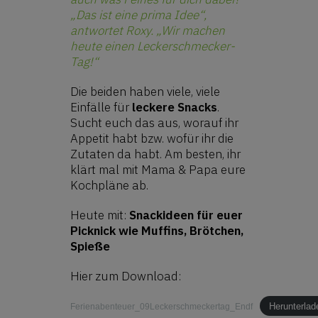
„Das ist eine prima Idee“,
antwortet Roxy. „Wir machen
heute einen Leckerschmecker-
Tag!“
Die beiden haben viele, viele
Einfälle für
leckere Snacks
.
Sucht euch das aus, worauf ihr
Appetit habt bzw. wofür ihr die
Zutaten da habt. Am besten, ihr
klärt mal mit Mama & Papa eure
Kochpläne ab.
Heute mit:
Snackideen für euer
Picknick wie Muffins, Brötchen,
Spieße
Hier zum Download:
Herunterlad
Ferienabenteuer_09Leckerschmeckertag_Endf