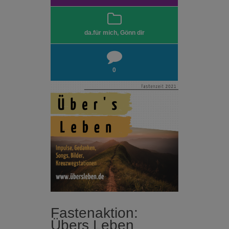
da.für mich
,
Gönn dir
0
Fastenaktion:
Übers Leben