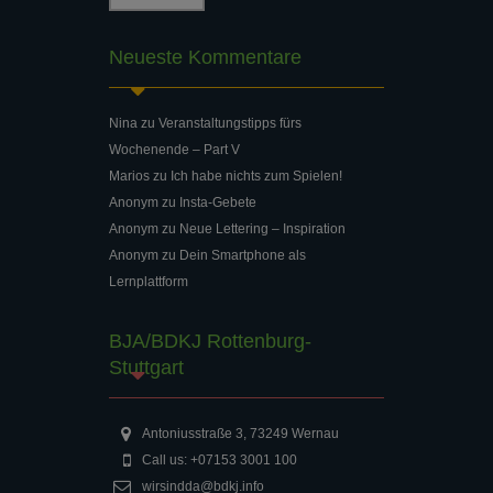
Neueste Kommentare
Nina
zu
Veranstaltungstipps fürs
Wochenende – Part V
Marios
zu
Ich habe nichts zum Spielen!
Anonym
zu
Insta-Gebete
Anonym
zu
Neue Lettering – Inspiration
Anonym
zu
Dein Smartphone als
Lernplattform
BJA/BDKJ Rottenburg-
Stuttgart
Antoniusstraße 3, 73249 Wernau
Call us: +07153 3001 100
wirsindda@bdkj.info