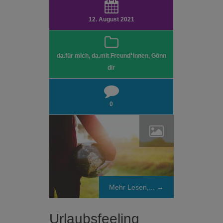
12. August 2021
da.für mich
,
da.mit Freund*innen
,
Gönn
dir
0
Mehr Lesen,... →
Urlaubsfeeling