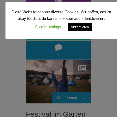
7. August 2020
Diese Website benutzt diverse Cookies. Wir hoffen, das ist
okay für dich, du kannst sie aber auch deaktivieren.
Cookie settings
Akzeptieren
da.für mich
,
da.mit Freund*innen
,
Gönn
dir
,
in echt
0
Mehr Lesen,... →
Festival im Garten