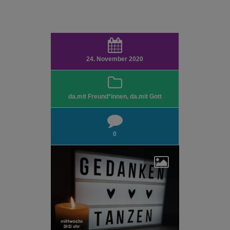
24. November 2020
da.mit Freund*innen
,
da.mit Gott
0