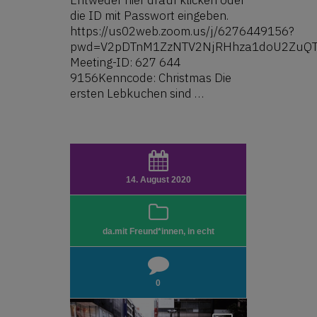
die ID mit Passwort eingeben.
https://us02web.zoom.us/j/6276449156?
pwd=V2pDTnM1ZzNTV2NjRHhza1doU2ZuQ
Meeting-ID: 627 644
9156Kenncode: Christmas Die
ersten Lebkuchen sind …
14. August 2020
da.mit Freund*innen
,
in echt
0