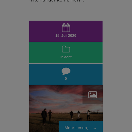
15. Juli 2020
in echt
0
Mehr Lesen,... →